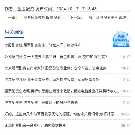
作者：金股配资
发布时间：2024-10-17 17:13:43
上一篇：
配资炒股技巧 股票配资攻略：如何科学配资，稳健获利
下一篇：
线上炒股配资平台 聊城股票配资：助力投资，放大收益
相关阅读
炒股配资找 股票配资指南：轻松入门，稳健获利
11-06
公司配资炒股 一大重要因素回归！黄金即将上演“空中加油”行情？
10-17
北京股票配资公司哪家好 股票配资专业网：安全可靠，资金雄厚
10-17
股票配资介绍 莆田股票配资：助您投资致富，实现财富梦想
12-14
股票配资全攻略 英特尔萎靡业绩等来救星? 超微电脑推出搭载英特尔Xeon的服务器
10-17
股票配资是 股票配资：高收益下的风险与机遇
12-12
好的，这里有几个为百度收录优化的标题，均包含关键词“股票杠杆怎么做”，且控制在以内：
05-28
正规期货配资平台排行，助你稳健投资
06-10