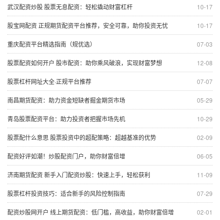
武汉配资炒股 股票无息配资：轻松撬动财富杠杆
10-17
股宝网配资 正规期货配资平台推荐，安全可靠，助你投资无忧
10-17
重庆配资平台精选指南（规优选）
07-03
股票配资如何开户 股市配资：助你乘风破浪，实现财富梦想
12-08
股票杠杆网址大全·正规平台推荐
07-07
南昌期货配资：助力资金短缺者掘金期货市场
05-29
青岛股票配资平台：助力投资者把握市场先机
10-29
股票配什么意思 股票投资中的超配策略：超越基准的优势
02-09
配资好评如潮！炒股配资门户，助你财富倍增
06-05
济南期货配资 新手入门配资炒股：快速上手，轻松获利
11-09
股票杠杆投资技巧：适合新手的风险控制指南
07-29
配资炒股网开户 线上期货配资：低门槛，高收益，助你财富倍增
02-01