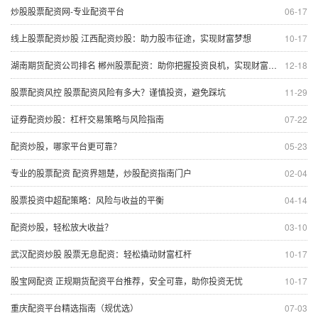
炒股股票配资网-专业配资平台
06-17
线上股票配资炒股 江西配资炒股：助力股市征途，实现财富梦想
10-17
湖南期货配资公司排名 郴州股票配资：助你把握投资良机，实现财富增值
12-18
股票配资风控 股票配资风险有多大？谨慎投资，避免踩坑
11-29
证券配资炒股：杠杆交易策略与风险指南
07-22
配资炒股，哪家平台更可靠？
05-23
专业的股票配资 配资界翘楚，炒股配资指南门户
02-04
股票投资中超配策略：风险与收益的平衡
04-14
配资炒股，轻松放大收益？
03-10
武汉配资炒股 股票无息配资：轻松撬动财富杠杆
10-17
股宝网配资 正规期货配资平台推荐，安全可靠，助你投资无忧
10-17
重庆配资平台精选指南（规优选）
07-03