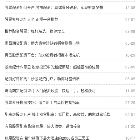
股票配资如何开户 股市配资：助你乘风破浪，实现财富梦想
12-08
股票杠杆网址大全·正规平台推荐
07-07
推荐配资股票：杠杆精选，稳健增长
08-08
南昌期货配资：助力资金短缺者掘金期货市场
05-29
青岛股票配资平台：助力投资者把握市场先机
10-29
股票配什么意思 股票投资中的超配策略：超越基准的优势
02-09
配资好评如潮！炒股配资门户，助你财富倍增
06-05
济南期货配资 新手入门配资炒股：快速上手，轻松获利
11-09
股票杠杆投资技巧：适合新手的风险控制指南
07-29
配资炒股网开户 线上期货配资：低门槛，高收益，助你财富倍增
02-01
宜昌股票配资 配资炒股，放大收益，谨慎投资
01-20
炒股配资选 希尔顿旗下最大酒店约2000名员工罢工
10-17