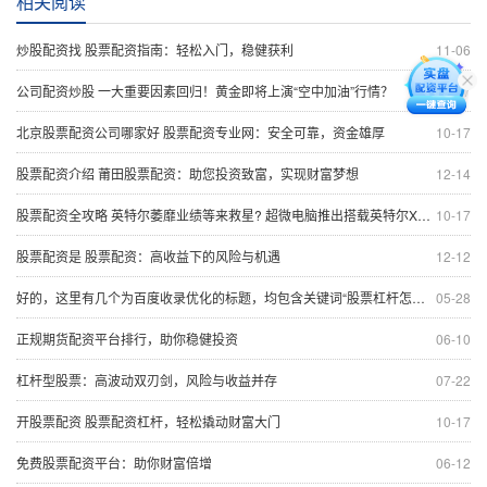
相关阅读
炒股配资找 股票配资指南：轻松入门，稳健获利
11-06
公司配资炒股 一大重要因素回归！黄金即将上演“空中加油”行情？
10-17
北京股票配资公司哪家好 股票配资专业网：安全可靠，资金雄厚
10-17
股票配资介绍 莆田股票配资：助您投资致富，实现财富梦想
12-14
股票配资全攻略 英特尔萎靡业绩等来救星? 超微电脑推出搭载英特尔Xeon的服务器
10-17
股票配资是 股票配资：高收益下的风险与机遇
12-12
好的，这里有几个为百度收录优化的标题，均包含关键词“股票杠杆怎么做”，且控制在以内：
05-28
正规期货配资平台排行，助你稳健投资
06-10
杠杆型股票：高波动双刃剑，风险与收益并存
07-22
开股票配资 股票配资杠杆，轻松撬动财富大门
10-17
免费股票配资平台：助你财富倍增
06-12