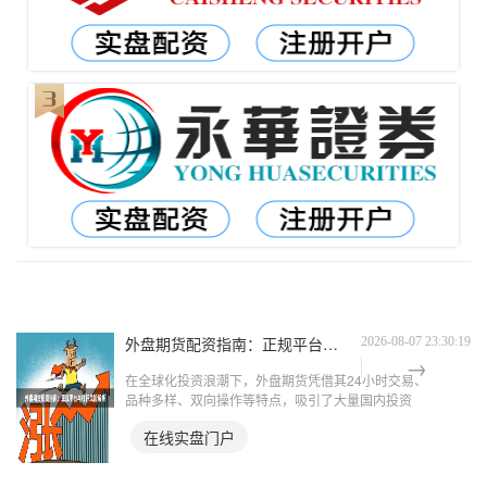
外盘期货配资指南：正规平台与杠杆风险解析
2026-08-07 23:30:19
在全球化投资浪潮下，外盘期货凭借其24小时交易、
品种多样、双向操作等特点，吸引了大量国内投资
者。然而，外盘期货配资作为放大收益的工具，在带
在线实盘门户
来机会的同时也暗藏风险。本文将为您详细解析正规
平台的选择标准与