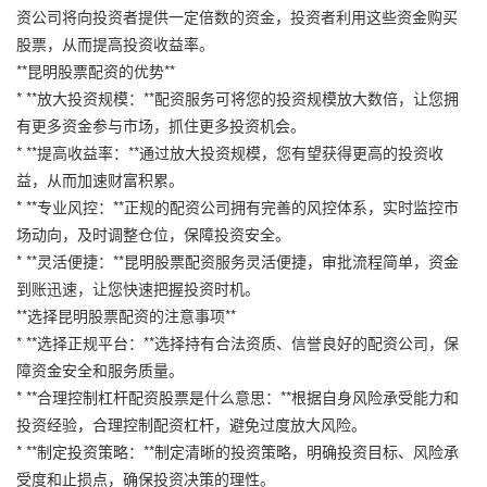
资公司将向投资者提供一定倍数的资金，投资者利用这些资金购买
股票，从而提高投资收益率。
**昆明股票配资的优势**
* **放大投资规模：**配资服务可将您的投资规模放大数倍，让您拥
有更多资金参与市场，抓住更多投资机会。
* **提高收益率：**通过放大投资规模，您有望获得更高的投资收
益，从而加速财富积累。
* **专业风控：**正规的配资公司拥有完善的风控体系，实时监控市
场动向，及时调整仓位，保障投资安全。
* **灵活便捷：**昆明股票配资服务灵活便捷，审批流程简单，资金
到账迅速，让您快速把握投资时机。
**选择昆明股票配资的注意事项**
* **选择正规平台：**选择持有合法资质、信誉良好的配资公司，保
障资金安全和服务质量。
* **合理控制杠杆配资股票是什么意思：**根据自身风险承受能力和
投资经验，合理控制配资杠杆，避免过度放大风险。
* **制定投资策略：**制定清晰的投资策略，明确投资目标、风险承
受度和止损点，确保投资决策的理性。