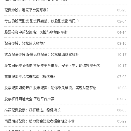
配资炒股，哪家平台更可靠？
05-23
专业的股票配资 配资界翘楚，炒股配资指南门户
02-04
股票投资中超配策略：风险与收益的平衡
04-14
配资炒股，轻松放大收益？
03-10
武汉配资炒股 股票无息配资：轻松撬动财富杠杆
10-17
股宝网配资 正规期货配资平台推荐，安全可靠，助你投资无忧
10-17
重庆配资平台精选指南（规优选）
07-03
股票配资如何开户 股市配资：助你乘风破浪，实现财富梦想
12-08
股票杠杆网址大全·正规平台推荐
07-07
推荐配资股票：杠杆精选，稳健增长
08-08
南昌期货配资：助力资金短缺者掘金期货市场
05-29