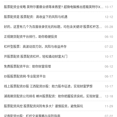
股票配资全攻略 英特尔萎靡业绩等来救星? 超微电脑推出搭载英特尔Xeon的服务器
10-17
股票配资是 股票配资：高收益下的风险与机遇
12-12
好的，这里有几个为百度收录优化的标题，均包含关键词“股票杠杆怎么做”，且控制在以内：
05-28
正规期货配资平台排行，助你稳健投资
06-10
杠杆型股票：高波动双刃剑，风险与收益并存
07-22
开股票配资 股票配资杠杆，轻松撬动财富大门
10-17
免费股票配资平台：助你财富倍增
06-12
炒股股票配资网-专业配资平台
06-17
线上股票配资炒股 江西配资炒股：助力股市征途，实现财富梦想
10-17
湖南期货配资公司排名 郴州股票配资：助你把握投资良机，实现财富增值
12-18
股票配资风控 股票配资风险有多大？谨慎投资，避免踩坑
11-29
证券配资炒股：杠杆交易策略与风险指南
07-22