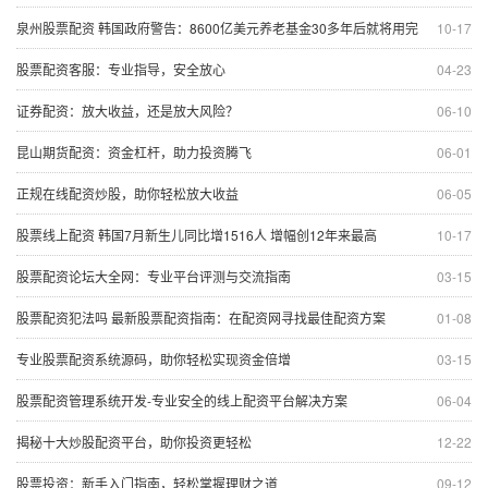
泉州股票配资 韩国政府警告：8600亿美元养老基金30多年后就将用完
10-17
股票配资客服：专业指导，安全放心
04-23
证券配资：放大收益，还是放大风险？
06-10
昆山期货配资：资金杠杆，助力投资腾飞
06-01
正规在线配资炒股，助你轻松放大收益
06-05
股票线上配资 韩国7月新生儿同比增1516人 增幅创12年来最高
10-17
股票配资论坛大全网：专业平台评测与交流指南
03-15
股票配资犯法吗 最新股票配资指南：在配资网寻找最佳配资方案
01-08
专业股票配资系统源码，助你轻松实现资金倍增
03-15
股票配资管理系统开发-专业安全的线上配资平台解决方案
06-04
揭秘十大炒股配资平台，助你投资更轻松
12-22
股票投资：新手入门指南，轻松掌握理财之道
09-12