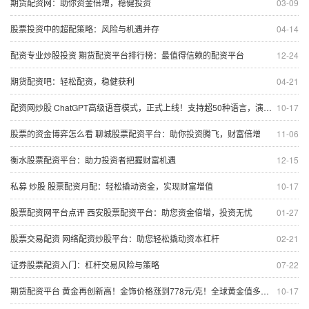
期货配资网：助你资金倍增，稳健投资
03-09
股票投资中的超配策略：风险与机遇并存
04-14
配资专业炒股投资 期货配资平台排行榜：最值得信赖的配资平台
12-24
期货配资吧：轻松配资，稳健获利
04-21
配资网炒股 ChatGPT高级语音模式，正式上线！支持超50种语言，演示视频中用普通话说“对不起”，斯嘉丽的声线没有了
10-17
股票的资金博弈怎么看 聊城股票配资平台：助你投资腾飞，财富倍增
11-06
衡水股票配资平台：助力投资者把握财富机遇
12-15
私募 炒股 股票配资月配：轻松撬动资金，实现财富增值
10-17
股票配资网平台点评 西安股票配资平台：助您资金倍增，投资无忧
01-27
股票交易配资 网络配资炒股平台：助您轻松撬动资本杠杆
02-21
证券股票配资入门：杠杆交易风险与策略
07-22
期货配资平台 黄金再创新高！金饰价格涨到778元/克！全球黄金值多少钱？答案：20万亿美元
10-17