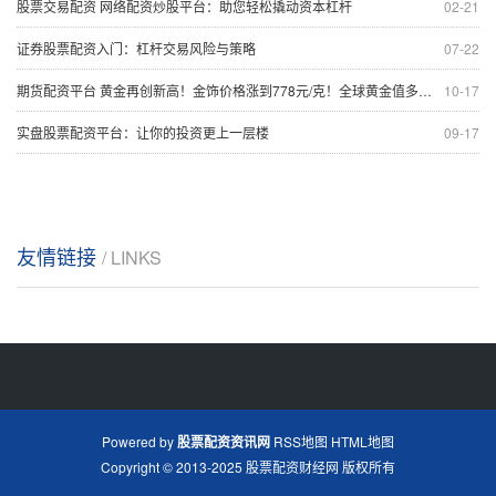
股票交易配资 网络配资炒股平台：助您轻松撬动资本杠杆
02-21
证券股票配资入门：杠杆交易风险与策略
07-22
期货配资平台 黄金再创新高！金饰价格涨到778元/克！全球黄金值多少钱？答案：20万亿美元
10-17
实盘股票配资平台：让你的投资更上一层楼
09-17
友情链接
/ LINKS
Powered by
股票配资资讯网
RSS地图
HTML地图
Copyright
© 2013-2025
股票配资财经网
版权所有