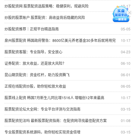
炒股配资网 股票配资选股策略：稳健获利，规避风险
10-17
炒股的股票账户 股票配资：高收益背后隐藏的风险
10-17
炒股配资推荐｜正规平台精选指南
05-05
泉州股票配资 韩国政府警告：8600亿美元养老基金30多年后就将用完
10-17
股票配资客服：专业指导，安全放心
04-23
证券配资：放大收益，还是放大风险？
06-10
昆山期货配资：资金杠杆，助力投资腾飞
06-01
正规在线配资炒股，助你轻松放大收益
06-05
股票线上配资 韩国7月新生儿同比增1516人 增幅创12年来最高
10-17
股票配资论坛大全网：专业平台评测与交流指南
03-15
股票配资犯法吗 最新股票配资指南：在配资网寻找最佳配资方案
01-08
专业股票配资系统源码，助你轻松实现资金倍增
03-15