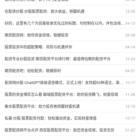
在配资炒股 炒股股票配资：放大收益，把握机遇
12-05
好的，这里有几个为百度收录优化过的标题，均控制在以内，并包含核心关键词“股票基本知识入门”：
04-13
期货配资网：助你资金倍增，稳健投资
03-09
股票投资中的超配策略：风险与机遇并存
04-14
配资专业炒股投资 期货配资平台排行榜：最值得信赖的配资平台
12-24
期货配资吧：轻松配资，稳健获利
04-21
配资网炒股 ChatGPT高级语音模式，正式上线！支持超50种语言，演示视频中用普通话说“对不起”，斯嘉丽的声线没有了
10-17
股票的资金博弈怎么看 聊城股票配资平台：助你投资腾飞，财富倍增
11-06
衡水股票配资平台：助力投资者把握财富机遇
12-15
私募 炒股 股票配资月配：轻松撬动资金，实现财富增值
10-17
股票配资网平台点评 西安股票配资平台：助您资金倍增，投资无忧
01-27