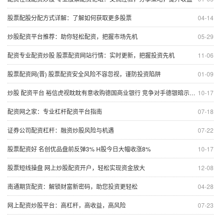
股票配股分配方式详解：了解如何获取更多股票
04-14
炒股配资平台推荐：助你轻松配资，把握市场先机
05-29
配资专业配资炒股 股票配资网站行情：实时更新，把握投资先机
11-06
股票配资网(晋) 股票配资安全风险不容忽视，谨防投资陷阱
01-09
炒股 配资平台 裕信虎视眈眈有意收购德国商业银行 竞争对手德银暗示将暂时保持观望
10-17
配资网之家：专业杠杆配资平台指南
07-18
证券公司配资杠杆：融资炒股风险与机遇
07-22
股票配资好 名创优品盘前反弹3% H股今日大幅收涨8%
10-17
股票短线操盘 网上炒股配资开户，轻松实现资金放大
12-08
南通期货配资：解锁财富新密码，助您投资更轻松
04-28
网上配资炒股平台：高杠杆，高收益，高风险
07-23