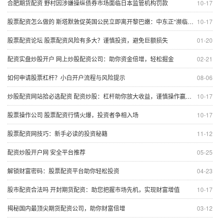
合肥期货配资 野村因涉嫌操纵债券市场面临日本监管机构罚款
10-17
股票配资怎么做的 斯塔默敦促英国公民立即离开黎巴嫩：中东正“濒临全面战争边缘”！
10-17
股票配资论坛 股票配资风险有多大？谨慎投资，避免巨额损失
01-20
配资实盘炒股开户 网上炒股配资公司：助你资金倍增，轻松掘金
02-21
如何申请股票杠杆？小白开户流程与风险提示
08-06
炒股配资网站拾必选配资 配资炒股：杠杆助你放大收益，谨慎操作赢取财富
10-17
股票操作公司 股票配资行情火爆，投资者争相入场
10-17
股票配资网技巧：新手必读的投资秘籍
11-12
配资炒股开户网 安全平台推荐
05-25
解锁财富密码：股票配资平台助你轻松投资
04-23
股市配资合法吗 开封期货配资：助您把握市场先机，实现财富增值
10-17
揭秘国内最顶尖期货配资公司，助你财富倍增
03-12