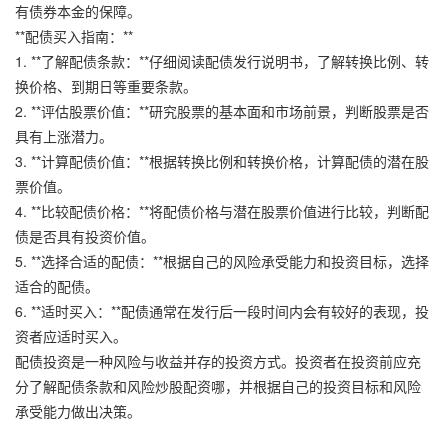
有债券本金的保障。
**配债买入指南：**
1. **了解配债条款：**仔细阅读配债发行说明书，了解转换比例、转
换价格、到期日等重要条款。
2. **评估股票价值：**研究股票的基本面和市场前景，判断股票是否
具有上涨潜力。
3. **计算配债价值：**根据转换比例和转换价格，计算配债的潜在股
票价值。
4. **比较配债价格：**将配债价格与潜在股票价值进行比较，判断配
债是否具有投资价值。
5. **选择合适的配债：**根据自己的风险承受能力和投资目标，选择
适合的配债。
6. **适时买入：**配债通常在发行后一段时间内会有较好的表现，投
资者应适时买入。
配债投资是一种风险与收益并存的投资方式。投资者在投资前应充
分了解配债条款和风险炒股配资哪，并根据自己的投资目标和风险
承受能力做出决策。